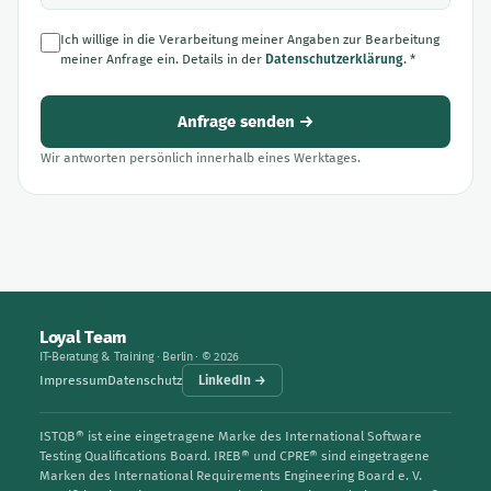
Ich willige in die Verarbeitung meiner Angaben zur Bearbeitung
meiner Anfrage ein. Details in der
Datenschutzerklärung
. *
Anfrage senden →
Wir antworten persönlich innerhalb eines Werktages.
Loyal Team
IT-Beratung & Training · Berlin · © 2026
Impressum
Datenschutz
LinkedIn →
ISTQB® ist eine eingetragene Marke des International Software
Testing Qualifications Board. IREB® und CPRE® sind eingetragene
Marken des International Requirements Engineering Board e. V.