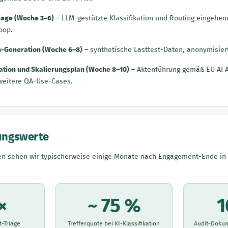
riage (Woche 3–6)
– LLM-gestützte Klassifikation und Routing eingehend
oop.
en-Generation (Woche 6–8)
– synthetische Lasttest-Daten, anonymisiert
tion und Skalierungsplan (Woche 8–10)
– Aktenführung gemäß EU AI A
weitere QA-Use-Cases.
ungswerte
n sehen wir typischerweise einige Monate nach Engagement-Ende in 
×
~ 75 %
1
t-Triage
Trefferquote bei KI-Klassifikation
Audit-Doku