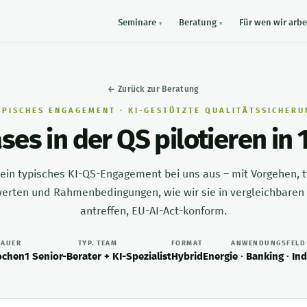
Seminare
Beratung
Für wen wir arbe
← Zurück zur Beratung
YPISCHES ENGAGEMENT · KI-GESTÜTZTE QUALITÄTSSICHERU
ses in der QS pilotieren in
 ein typisches KI-QS-Engagement bei uns aus – mit Vorgehen, 
erten und Rahmenbedingungen, wie wir sie in vergleichbare
antreffen, EU-AI-Act-konform.
DAUER
TYP. TEAM
FORMAT
ANWENDUNGSFELD
ochen
1 Senior-Berater + KI-Spezialist
Hybrid
Energie · Banking · Ind