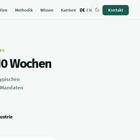
DE
|
iten
Methodik
Wissen
Karriere
EN
Kontakt
NG
 10 Wochen
typischen
n Mandaten
ustrie