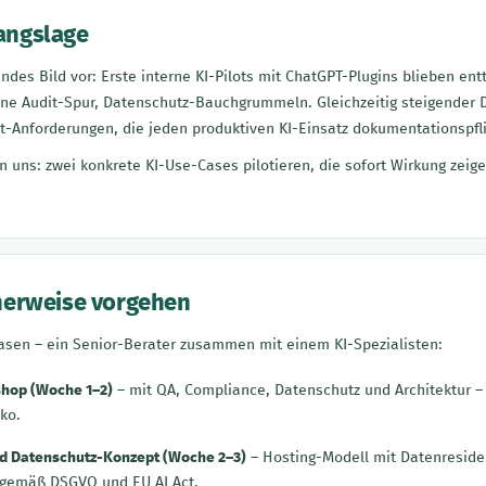
angslage
endes Bild vor: Erste interne KI-Pilots mit ChatGPT-Plugins blieben e
e Audit-Spur, Datenschutz-Bauchgrummeln. Gleichzeitig steigender D
-Anforderungen, die jeden produktiven KI-Einsatz dokumentationspfl
n uns: zwei konkrete KI-Use-Cases pilotieren, die sofort Wirkung zeige
cherweise vorgehen
sen – ein Senior-Berater zusammen mit einem KI-Spezialisten:
hop (Woche 1–2)
– mit QA, Compliance, Datenschutz und Architektur – 
ko.
d Datenschutz-Konzept (Woche 2–3)
– Hosting-Modell mit Datenreside
 gemäß DSGVO und EU AI Act.