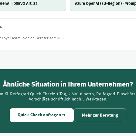
-GenAI · DSGVO Art. 32
Azure OpenAI (EU-Region) · Promp
NG
 Loyal Team · Senior-Berater seit 2009
Ähnliche Situation in Ihrem Unternehmen?
m KI-Reifegrad Quick-Check: 1 Tag, 2.500 € netto, Reifegrad-Einschätz
Vorschläge schriftlich nach 5 Werktagen.
Quick-Check anfragen →
Mehr zur Beratung