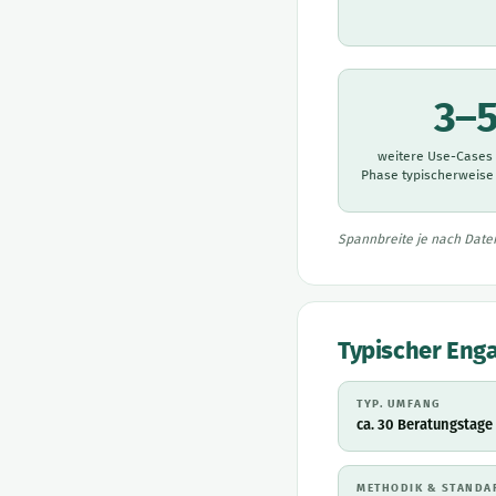
3–
weitere Use-Cases 
Phase typischerweise
Spannbreite je nach Daten
Typischer En
TYP. UMFANG
ca. 30 Beratungstage
METHODIK & STANDA