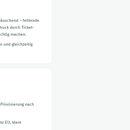
nttäuschend – fehlende
ruck durch Ticket-
ichtig machen.
n und gleichzeitig
Priorisierung nach
nz EU, klare