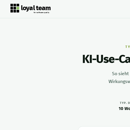
loyal team
for software quality
T
KI-Use-Ca
So sieht
Wirkungsw
TYP. 
10 W