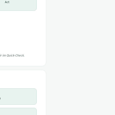
Act
r im Quick-Check.
e